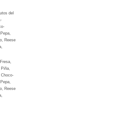
utos del
-
co-
 Pepa,
eo, Reese
a,
Fresa,
 Piña,
, Choco-
 Pepa,
eo, Reese
a,