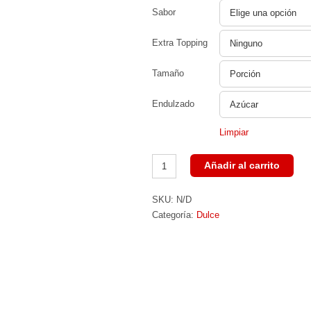
Sabor
Extra Topping
Tamaño
Endulzado
Limpiar
Cheesecake
Añadir al carrito
Horneado
SKU:
N/D
cantidad
Categoría:
Dulce