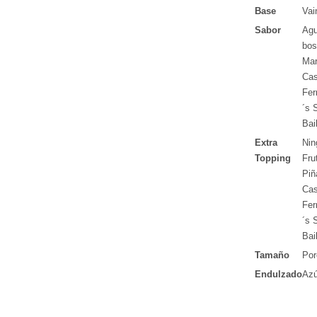
Base
Vai
Sabor
Agu
bos
Mar
Cas
Fer
´s 
Bai
Extra
Nin
Topping
Fru
Piñ
Cas
Fer
´s 
Bai
Tamaño
Por
Endulzado
Azú