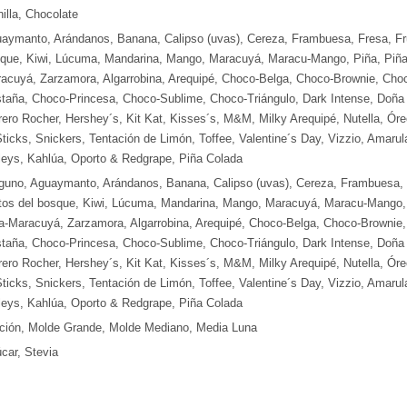
nilla, Chocolate
aymanto, Arándanos, Banana, Calipso (uvas), Cereza, Frambuesa, Fresa, Fr
que, Kiwi, Lúcuma, Mandarina, Mango, Maracuyá, Maracu-Mango, Piña, Piña
acuyá, Zarzamora, Algarrobina, Arequipé, Choco-Belga, Choco-Brownie, Cho
taña, Choco-Princesa, Choco-Sublime, Choco-Triángulo, Dark Intense, Doña
rero Rocher, Hershey´s, Kit Kat, Kisses´s, M&M, Milky Arequipé, Nutella, Ór
Sticks, Snickers, Tentación de Limón, Toffee, Valentine´s Day, Vizzio, Amarul
leys, Kahlúa, Oporto & Redgrape, Piña Colada
guno, Aguaymanto, Arándanos, Banana, Calipso (uvas), Cereza, Frambuesa, 
tos del bosque, Kiwi, Lúcuma, Mandarina, Mango, Maracuyá, Maracu-Mango,
a-Maracuyá, Zarzamora, Algarrobina, Arequipé, Choco-Belga, Choco-Brownie
taña, Choco-Princesa, Choco-Sublime, Choco-Triángulo, Dark Intense, Doña
rero Rocher, Hershey´s, Kit Kat, Kisses´s, M&M, Milky Arequipé, Nutella, Ór
Sticks, Snickers, Tentación de Limón, Toffee, Valentine´s Day, Vizzio, Amarul
leys, Kahlúa, Oporto & Redgrape, Piña Colada
ción, Molde Grande, Molde Mediano, Media Luna
car, Stevia